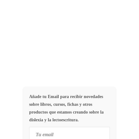
Curso para detectar, evaluar e
intervenir la dislexia y otras DEA de
manera profesional.
,
89
CURSOS
CURSOS
Añade tu Email para recibir novedades
sobre libros, cursos, fichas y otros
productos que estamos creando sobre la
dislexia y la lectoescritura.