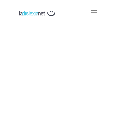
Interés por la lectura
Por
Carmen Silva
Sabemos que el cerebro aprende de