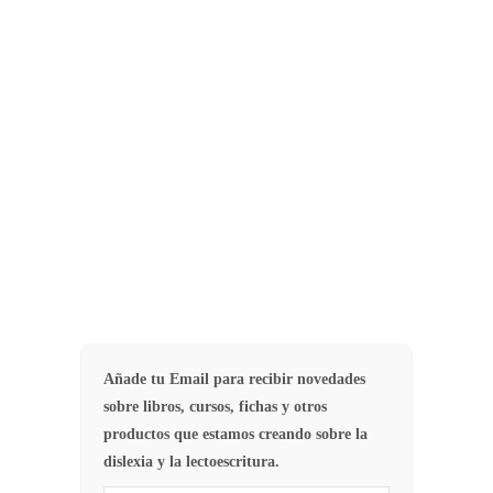
comprensión
, (responder a
preguntas tras leer el texto), sino a la
enseñanza de estrategias durante el
proceso por el que llegamos a la
comprensión de un texto.
5
COMPRENSIÓN LECTORA
Añade tu Email para recibir novedades
sobre libros, cursos, fichas y otros
productos que estamos creando sobre la
dislexia y la lectoescritura.