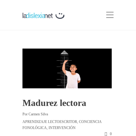
Madurez lectora
Por
Carmen Silva
APRENDIZAJE LECTOESCRITOR
,
CONCIENCIA
FONOLÓGICA
,
INTERVENCIÓN
0