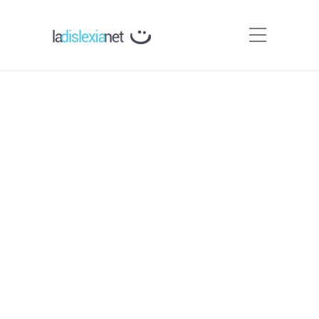
Madurez lectora
Por
Carmen Silva
Leer implica generar una serie de