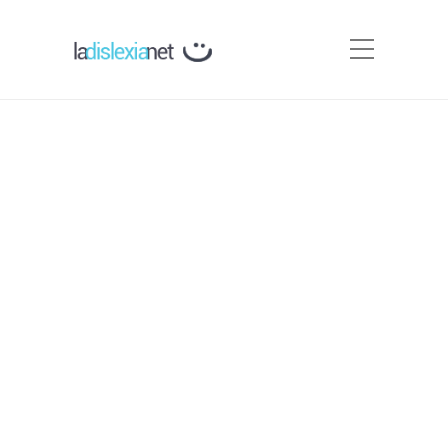
Protocolos de detección y
actuación en dislexia
PRODISLEX para