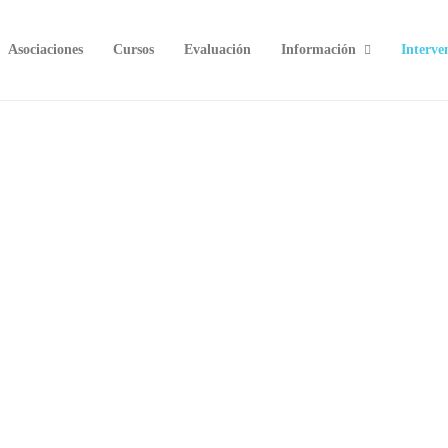
Asociaciones
Cursos
Evaluación
Información
Interve
Ejercicios para trabajar la acentuación
Por
Carmen Silva
A continuación os propongo una secuencia de
ejercicios para trabajar la acentuación con niños que
tengan dificultades para aprender a poner tildes.
26
ORTOGRAFÍA