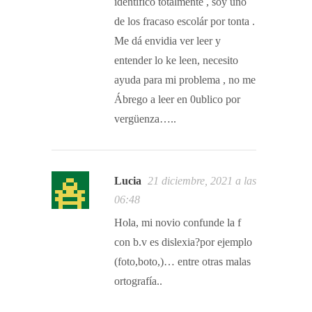
identificó totálmente , soy uno
de los fracaso escolár por tonta .
Me dá envidia ver leer y
entender lo ke leen, necesito
ayuda para mi problema , no me
Ábrego a leer en 0ublico por
vergüenza…..
Lucia
21 diciembre, 2021 a las
06:48
Hola, mi novio confunde la f
con b.v es dislexia?por ejemplo
(foto,boto,)… entre otras malas
ortografía..