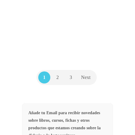
al menos, dos premisas básicas; qué
tipo de especialista está buscando y si
opta por un centro o por un logopeda
a domicilio…
,
3
INFORMACIÓN
LOGOPEDIA
1
2
3
Next
Añade tu Email para recibir novedades
sobre libros, cursos, fichas y otros
productos que estamos creando sobre la