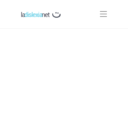
Dislexia en Pediatría
Por
Carmen Silva
No existen pruebas rápidas y