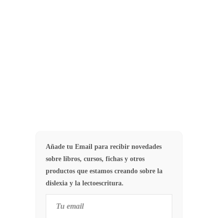
Dislexia. La principal función de las
Asociaciones de Dislexia es orientar
y asesorar a padres y madres que…
5
ASOCIACIONES
Añade tu Email para recibir novedades
sobre libros, cursos, fichas y otros
productos que estamos creando sobre la
dislexia y la lectoescritura.