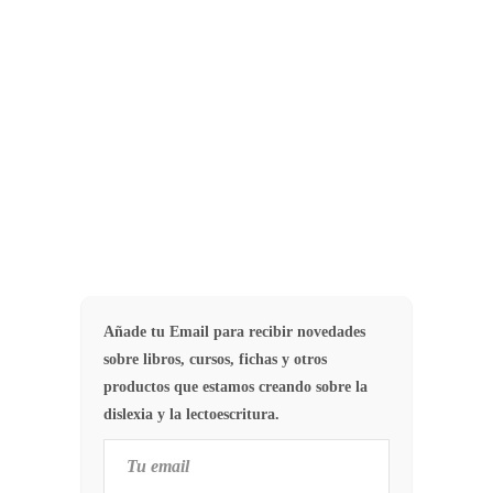
Dislexia. La principal función de las
Asociaciones de Dislexia es orientar
y asesorar a padres y madres que…
5
ASOCIACIONES
Añade tu Email para recibir novedades
sobre libros, cursos, fichas y otros
productos que estamos creando sobre la
dislexia y la lectoescritura.