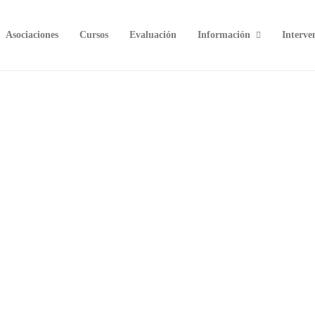
Asociaciones
Cursos
Evaluación
Información
Interve
,