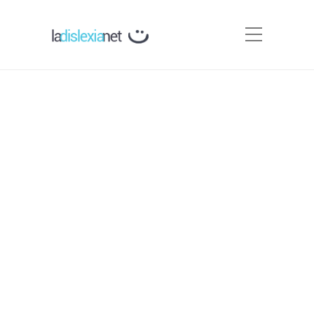
Criterios diagnósticos del
DSM-V para dislexia