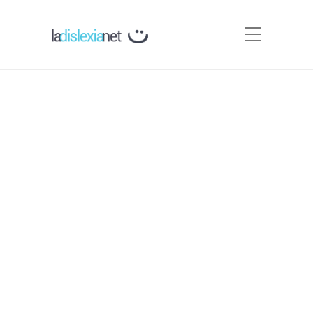
¿Cómo ayudar a mi hijo
disléxico?