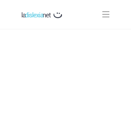
Protocolos de detección y
actuación en dislexia
PRODISLEX para