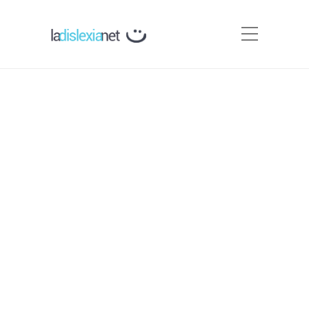
Poner tildes. Actividades
para trabajar la
acentuación.