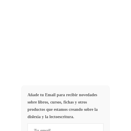
intervención adecuado. Por tanto, en
contra de numerosas opiniones,
nuestro principal objetivo no es
descartar o no…
51
EVALUACIÓN
Añade tu Email para recibir novedades
sobre libros, cursos, fichas y otros
productos que estamos creando sobre la
dislexia y la lectoescritura.