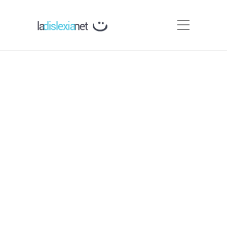
Protocolos de detección y
actuación en dislexia
PRODISLEX para