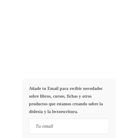
les Illes Balears, ha creado un
conjunto de protocolos de
detección…
9
PRODISLEX
Añade tu Email para recibir novedades
sobre libros, cursos, fichas y otros
productos que estamos creando sobre la
dislexia y la lectoescritura.