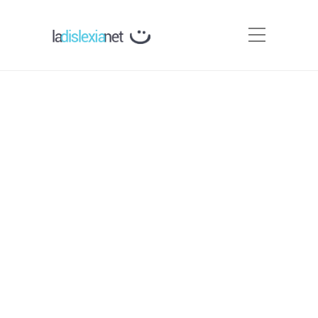
¿Qué es leer?
Por
Carmen Silva
El término leer se puede entender de