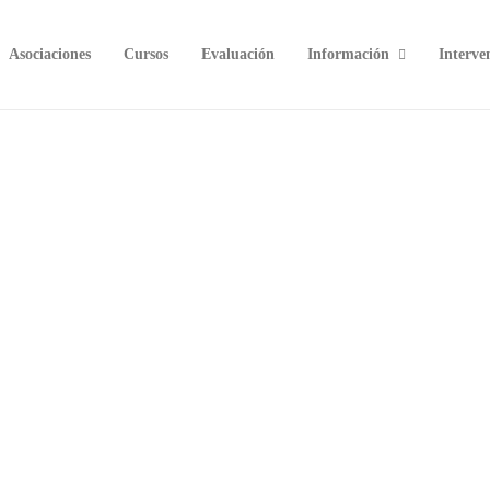
Asociaciones
Cursos
Evaluación
Información
Interve
Especialistas en logopedia
Por
Carmen Silva
A grandes rasgos podemos clasificar las competencias
de un logopeda en las siguientes especialidades…
n
,
7
INFORMACIÓN
LOGOPEDIA
8