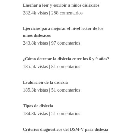
Enseñar a leer y escribir a niños disléxicos
282.4k vistas
|
258 comentarios
Ejercicios para mejorar el nivel lector de los
niños disléxicos
243.8k vistas
|
97 comentarios
¿Cómo detectar la dislexia entre los 6 y 9 años?
185.5k vistas
|
81 comentarios
Evaluación de la dislexia
185.3k vistas
|
51 comentarios
Tipos de dislexia
184.8k vistas
|
51 comentarios
Criterios diagnósticos del DSM-V para dislexia