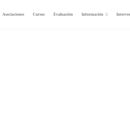
Asociaciones
Cursos
Evaluación
Información
Interve
a