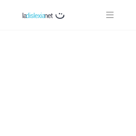
Poner tildes. Actividades
para trabajar la
acentuación.