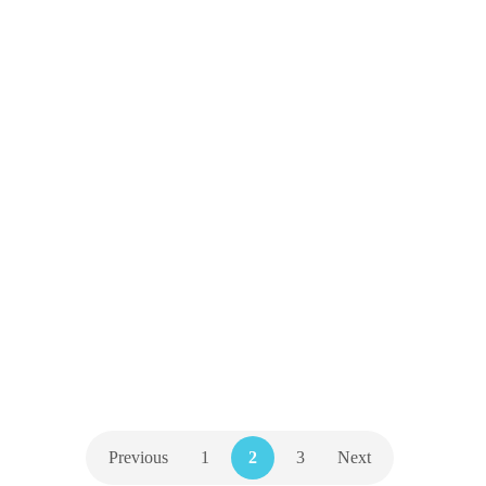
PARA MEJORAR LA
ORTOGRAFÍA EN DISLÉXICOS
Los niños/as con dislexia tienen
numerosos errores de ortografía,
tanto natural como arbitraria, porque
suelen tener dificultades para superar
la «Fase Logográfica» cuando
comienzan a desarrollar la conciencia
metalingüística y dificultades para
asimilar y automatizar los…
33
ORTOGRAFÍA
Previous
1
2
3
Next