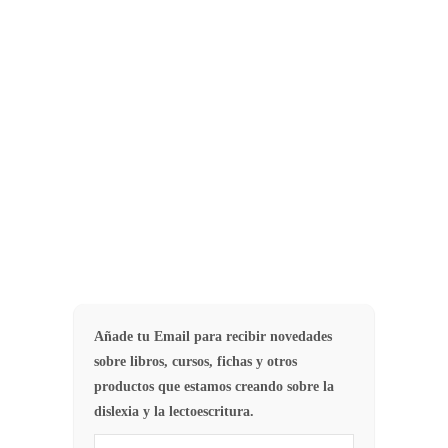
incluso se ha cuestionado su
existencia. En la actualidad, los
estudios de neuroimagen, han
llevado…
27
CAUSAS DISLEXIA
Añade tu Email para recibir novedades
sobre libros, cursos, fichas y otros
productos que estamos creando sobre la
dislexia y la lectoescritura.