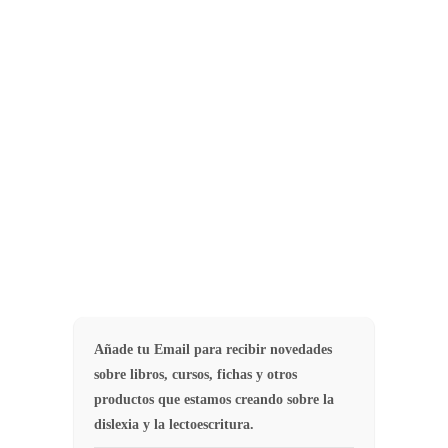
disléxico se multiplican por ocho las
posibilidades de tener un hijo
disléxico respecto a la población
general, cuya probabilidad ronda
el…
17
CAUSAS DISLEXIA
Añade tu Email para recibir novedades
sobre libros, cursos, fichas y otros
productos que estamos creando sobre la
dislexia y la lectoescritura.