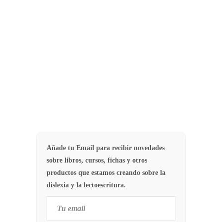
existencia. En la actualidad, los
estudios de neuroimagen, han
llevado…
27
CAUSAS DISLEXIA
Añade tu Email para recibir novedades
sobre libros, cursos, fichas y otros
productos que estamos creando sobre la
dislexia y la lectoescritura.