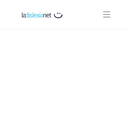
Base neurofisiológica de la
dislexia